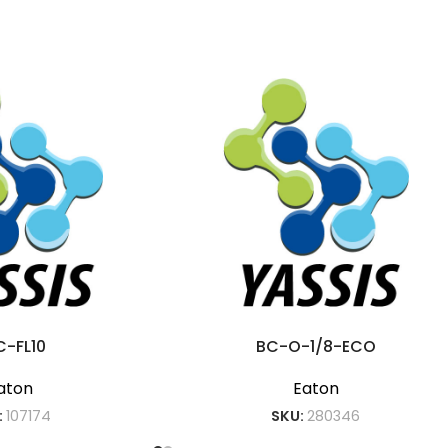
C-FL10
BC-O-1/8-ECO
aton
Eaton
:
107174
SKU:
280346