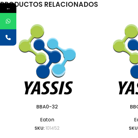
PRODUCTOS RELACIONADOS
←
BBA0-32
BB
Eaton
E
SKU:
101452
SKU