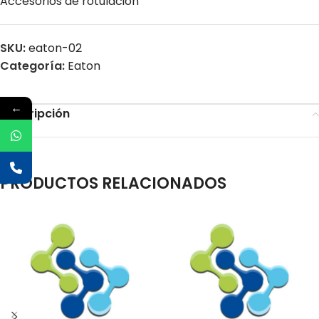
Accesorios de rotulación
SKU:
eaton-02
Categoría:
Eaton
←
Descripción
PRODUCTOS RELACIONADOS