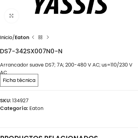
Click to enlarge
Inicio
Eaton
DS7-342SX007N0-N
Arrancador suave DS7; 7A; 200-480 V AC; us=110/230 V
AC
Ficha técnica
SKU:
134927
Categoría:
Eaton