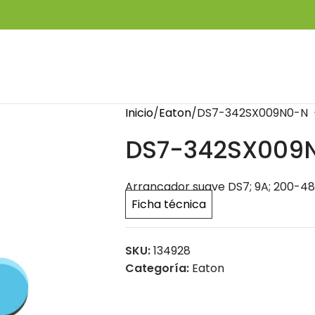
Inicio
Eaton
DS7-342SX009N0-N
DS7-342SX009
Arrancador suave DS7; 9A; 200-48
Ficha técnica
SKU:
134928
Categoría:
Eaton