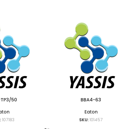
-TP3/50
BBA4-63
aton
Eaton
:
107183
SKU:
101457