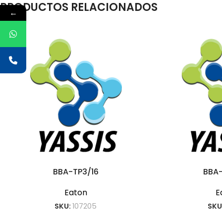
PRODUCTOS RELACIONADOS
←
BBA-TP3/16
BBA
Eaton
E
SKU:
107205
SKU