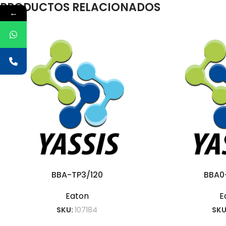
PRODUCTOS RELACIONADOS
←
BBA-TP3/120
BBA0
Eaton
E
SKU:
107184
SKU