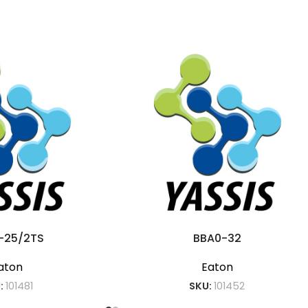
-25/2TS
BBA0-32
aton
Eaton
:
101481
SKU:
101452