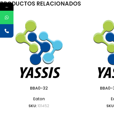
PRODUCTOS RELACIONADOS
←
BBA0-32
BBA0-
Eaton
E
SKU:
101452
SKU