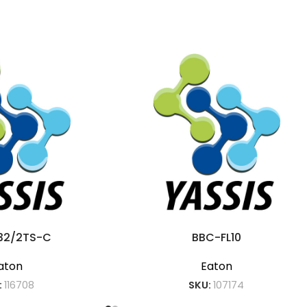
32/2TS-C
BBC-FL10
aton
Eaton
:
116708
SKU:
107174