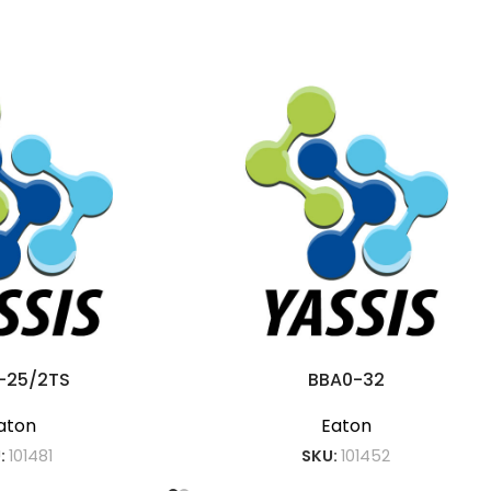
-25/2TS
BBA0-32
aton
Eaton
:
101481
SKU:
101452