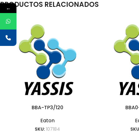
PRODUCTOS RELACIONADOS
←
BBA-TP3/120
BBA0
Eaton
E
SKU:
107184
SKU