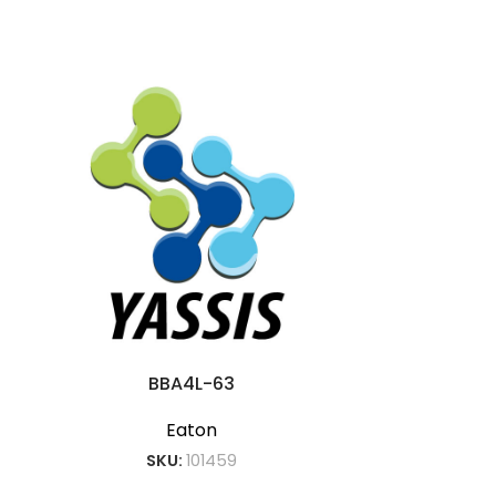
BBA4L-63
Eaton
SKU:
101459