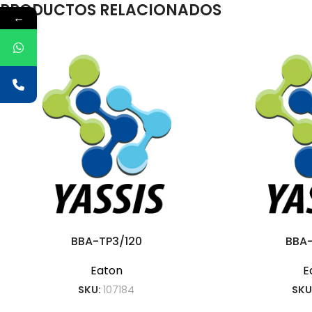
PRODUCTOS RELACIONADOS
←
BBA-TP3/120
BBA
Eaton
E
SKU:
107184
SKU