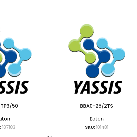
-TP3/50
BBA0-25/2TS
aton
Eaton
:
107183
SKU:
101481