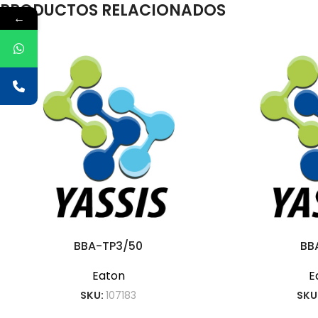
PRODUCTOS RELACIONADOS
←
BBA-TP3/50
BB
Eaton
E
SKU:
107183
SKU