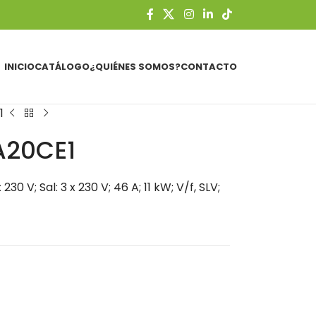
INICIO
CATÁLOGO
¿QUIÉNES SOMOS?
CONTACTO
1
A20CE1
30 V; Sal: 3 x 230 V; 46 A; 11 kW; V/f, SLV;