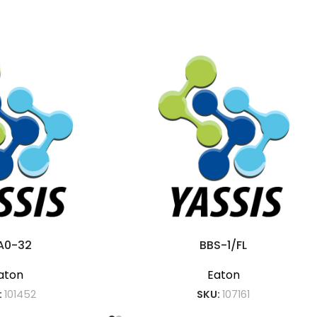
A0-32
BBS-1/FL
aton
Eaton
:
101452
SKU:
107161