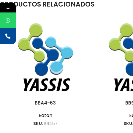
PRODUCTOS RELACIONADOS
←
BBA4-63
BB
Eaton
E
SKU:
101457
SKU