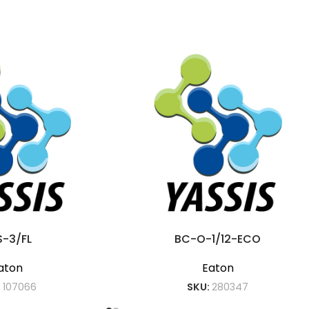
S-3/FL
BC-O-1/12-ECO
aton
Eaton
:
107066
SKU:
280347