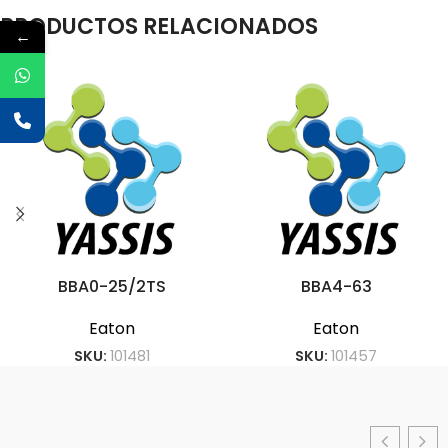
PRODUCTOS RELACIONADOS
←
BBA0-25/2TS
BBA4-63
Eaton
Eaton
SKU:
101481
SKU:
101457