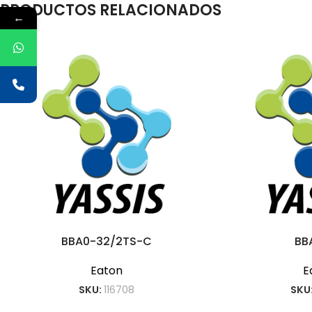
PRODUCTOS RELACIONADOS
←
BBA0-32/2TS-C
BB
Eaton
E
SKU:
116708
SKU