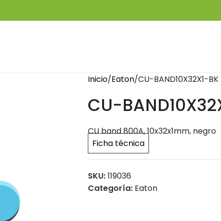
Inicio
Eaton
CU-BAND10X32X1-BK
CU-BAND10X32
CU band 800A, 10x32x1mm, negro
Ficha técnica
SKU:
119036
Categoría:
Eaton