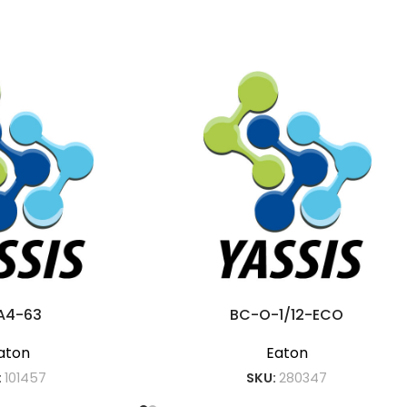
A4-63
BC-O-1/12-ECO
aton
Eaton
:
101457
SKU:
280347