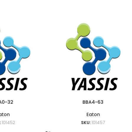
A0-32
BBA4-63
aton
Eaton
:
101452
SKU:
101457