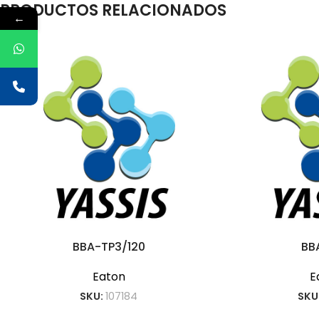
PRODUCTOS RELACIONADOS
←
BBA-TP3/120
BB
Eaton
E
SKU:
107184
SKU