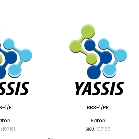
S-1/FL
BBS-1/PR
aton
Eaton
:
107161
SKU:
107165