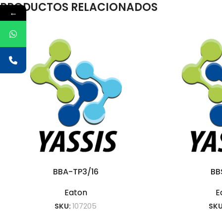
PRODUCTOS RELACIONADOS
←
BBA-TP3/16
BB
Eaton
E
SKU:
107205
SKU