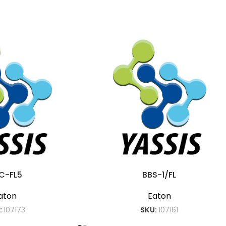
C-FL5
BBS-1/FL
aton
Eaton
:
107173
SKU:
107161