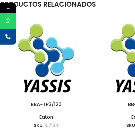
PRODUCTOS RELACIONADOS
←
BBA-TP3/120
BB
Eaton
E
SKU:
107184
SKU