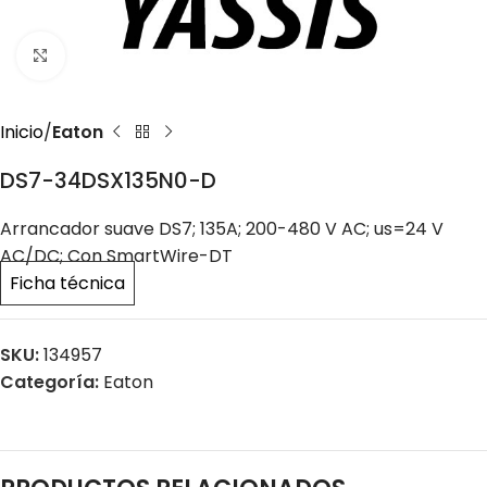
Click to enlarge
Inicio
Eaton
DS7-34DSX135N0-D
Arrancador suave DS7; 135A; 200-480 V AC; us=24 V
AC/DC; Con SmartWire-DT
Ficha técnica
SKU:
134957
Categoría:
Eaton