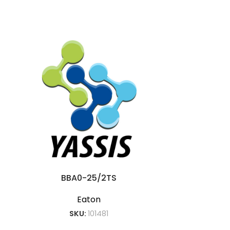
BBA0-25/2TS
BC-
Eaton
SKU:
101481
S