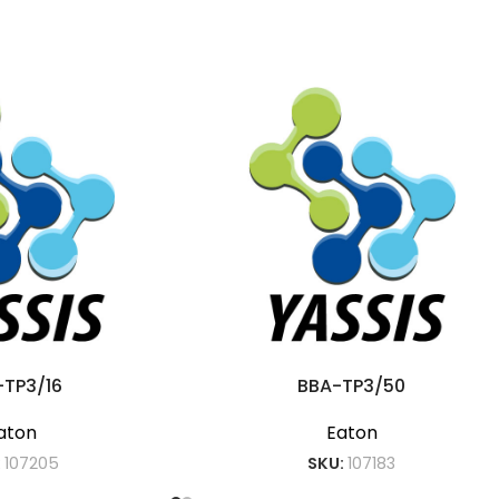
-TP3/16
BBA-TP3/50
aton
Eaton
:
107205
SKU:
107183