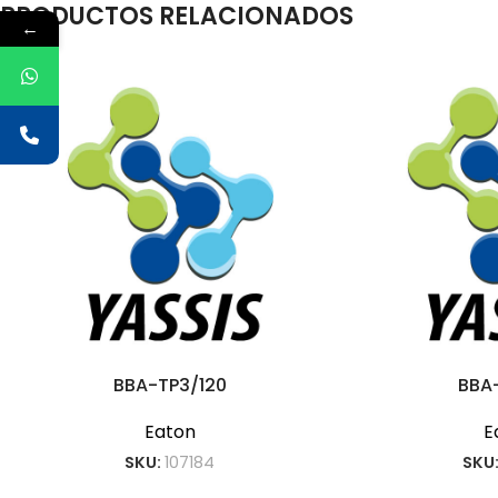
PRODUCTOS RELACIONADOS
←
BBA-TP3/120
BBA
Eaton
E
SKU:
107184
SKU