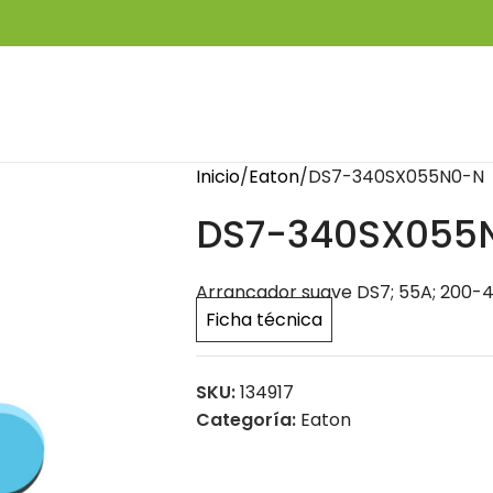
Inicio
Eaton
DS7-340SX055N0-N
DS7-340SX055
Arrancador suave DS7; 55A; 200-
Ficha técnica
SKU:
134917
Categoría:
Eaton