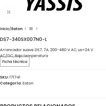
Click to enlarge
Inicio
Eaton
DS7-340SX007N0-L
Arrancador suave DS7; 7A; 200-480 V AC; us=24 V
AC/DC; Baja temperatura
Ficha técnica
SKU:
171741
Categoría:
Eaton