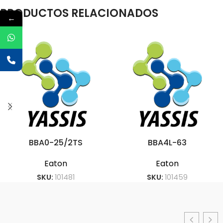
PRODUCTOS RELACIONADOS
←
BBA0-25/2TS
BBA4L-63
Eaton
Eaton
SKU:
101481
SKU:
101459