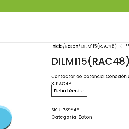
Inicio
Eaton
DILM115(RAC48)
DILM115(RAC48
Contactor de potencia; Conexión a t
3; RAC48
Ficha técnica
SKU:
239546
Categoría:
Eaton