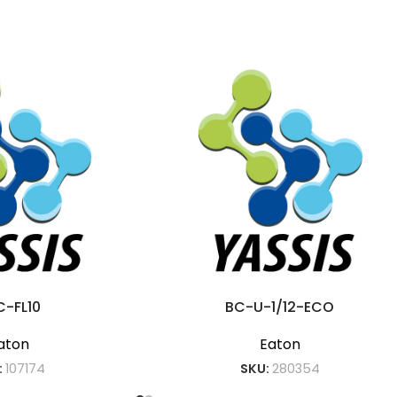
C-FL10
BC-U-1/12-ECO
aton
Eaton
:
107174
SKU:
280354