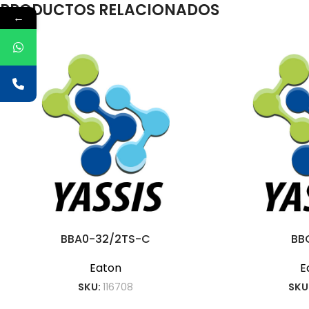
PRODUCTOS RELACIONADOS
←
BBA0-32/2TS-C
BB
Eaton
E
SKU:
116708
SKU