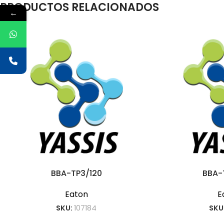
PRODUCTOS RELACIONADOS
←
BBA-TP3/120
BBA-
Eaton
E
SKU:
107184
SKU