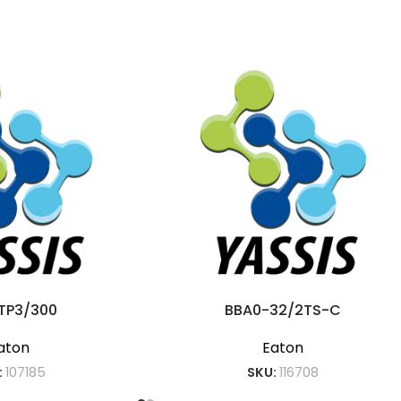
TP3/300
BBA0-32/2TS-C
aton
Eaton
:
107185
SKU:
116708