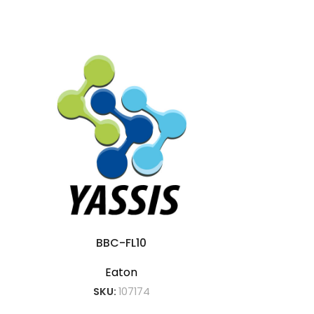
BBC-FL10
Eaton
SKU:
107174