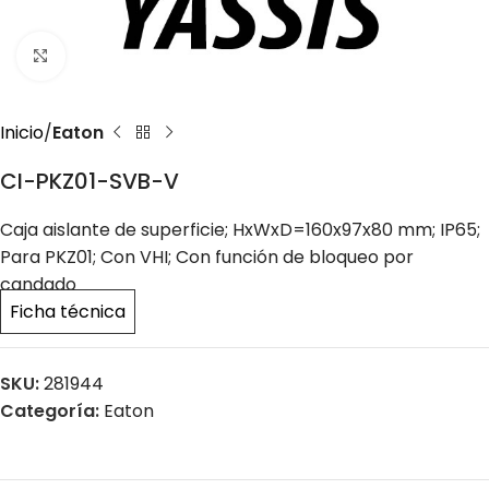
Click to enlarge
Inicio
Eaton
CI-PKZ01-SVB-V
Caja aislante de superficie; HxWxD=160x97x80 mm; IP65;
Para PKZ01; Con VHI; Con función de bloqueo por
candado
Ficha técnica
SKU:
281944
Categoría:
Eaton