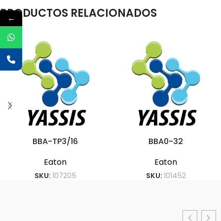
PRODUCTOS RELACIONADOS
←
BBA-TP3/16
BBA0-32
Eaton
Eaton
SKU:
107205
SKU:
101452