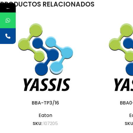
PRODUCTOS RELACIONADOS
←
BBA-TP3/16
BBA0
Eaton
E
SKU:
107205
SKU