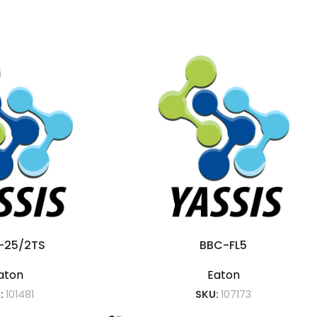
-25/2TS
BBC-FL5
aton
Eaton
:
101481
SKU:
107173