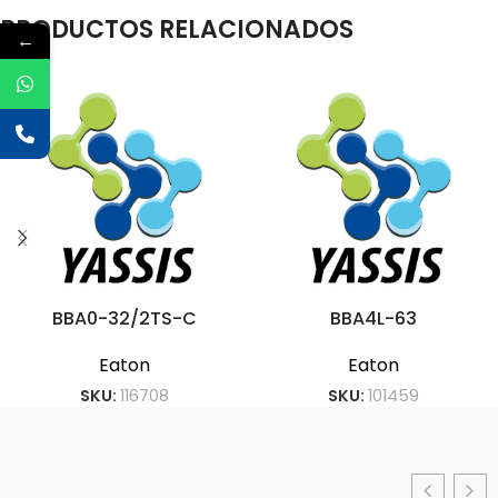
PRODUCTOS RELACIONADOS
←
BBA0-32/2TS-C
BBA4L-63
Eaton
Eaton
SKU:
116708
SKU:
101459